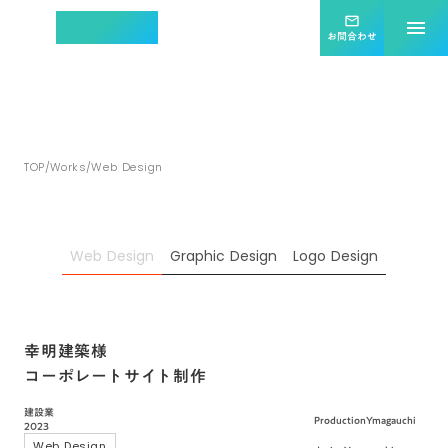
集客効果を最大化する
mail_outline
menu
ホームページ制作
お問合わせ
ツクタス
TOP
/
Works
/
Web Design
Web Design
Graphic Design
Logo Design
幸明建築様
コーポレートサイト制作
建設業
Production
Ymagauchi
2023
Web Design