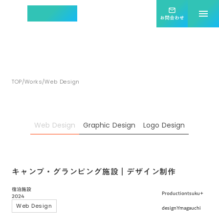
集客効果を最大化する
mail_outline
menu
ホームページ制作
お問合わせ
ツクタス
TOP
/
Works
/
Web Design
Web Design
Graphic Design
Logo Design
キャンプ・グランピング施設｜デザイン制作
宿泊施設
Production
tsuku+
2024
Web Design
design
Ymagauchi