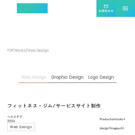
集客効果を最大化する
mail_outline
menu
ホームページ制作
お問合わせ
ツクタス
TOP
/
Works
/
Web Design
Web Design
Graphic Design
Logo Design
フィットネス・ジム/サービスサイト制作
ヘルスケア
Production
tsuku+
2024
Web Design
design
Ymagauchi