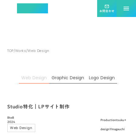
集客効果を最大化する
mail_outline
menu
ホームページ制作
お問合わせ
ツクタス
TOP
/
Works
/
Web Design
Web Design
Graphic Design
Logo Design
Studio特化｜LPサイト制作
BtoB
Production
tsuku+
2024
Web Design
design
Ymagauchi